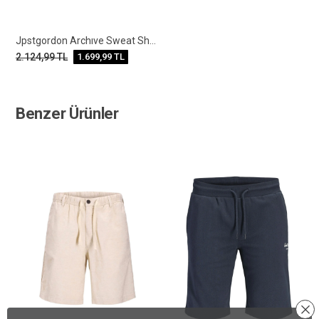
Jpstgordon Archıve Sweat Shorts Mıd Sn
2.124,99
TL
1.699,99
TL
Benzer Ürünler