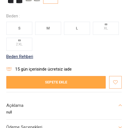
Beden :
S
M
L
XL
2XL
Beden Rehberi
15
gün içerisinde ücretsiz iade
SEPETE EKLE
Açıklama
null
Ödeme Seçenekleri