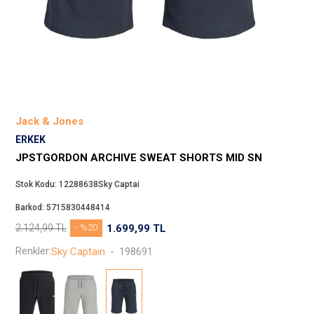
Beppi
JJXX
Puma
Tuğba
Converse
Benetton
Jack & Jones
Jack & Jones
ERKEK
Gap
JPSTGORDON ARCHIVE SWEAT SHORTS MID SN
Koton
Stok Kodu:
12288638Sky Captai
Wrangler
Barkod:
5715830448414
Lee
2.124,99
TL
- %20
1.699,99
TL
Only
Renkler:
Sky Captain
-
198691
Nike
Levi`s
Erke