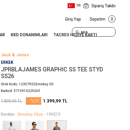
Sipariş Takibi
TR
Giriş Yap
Sepetim
0
ARA
AR
KKD DONANIMLARI
TACREO HEDİYE KARTI
Jack & Jones
ERKEK
JPRBLAJAMES GRAPHIC SS TEE STYD
SS26
Stok Kodu:
12307932Smokey Oli
Barkod:
5715914229243
- %26
1.399,99
TL
1.899,99
TL
Renkler:
Smokey Olive
-
199513