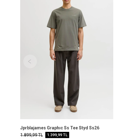
Jprblajames Graphıc Ss Tee Styd Ss26
1.899,99
TL
1.399,99
TL