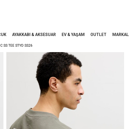
CUK
AYAKKABI & AKSESUAR
EV & YAŞAM
OUTLET
MARKAL
 SS TEE STYD SS26