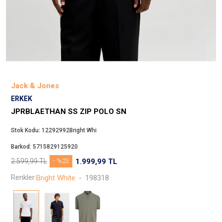
Beppi
JJXX
Puma
Tuğba
Converse
Benetton
Jack & Jones
Jack & Jones
ERKEK
Gap
JPRBLAETHAN SS ZIP POLO SN
Koton
Stok Kodu:
12292992Bright Whi
Wrangler
Barkod:
5715829125920
Lee
2.599,99
TL
- %23
1.999,99
TL
Only
Renkler:
Bright White
-
198318
Nike
Levi`s
Erke