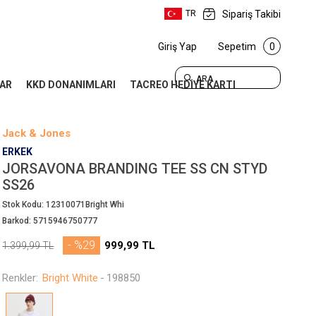
Sipariş Takibi
TR
Giriş Yap
Sepetim
0
ARA
AR
KKD DONANIMLARI
TACREO HEDİYE KARTI
Jack & Jones
ERKEK
JORSAVONA BRANDING TEE SS CN STYD
SS26
Stok Kodu:
12310071Bright Whi
Barkod:
5715946750777
- %29
999,99
TL
1.399,99
TL
Renkler:
Bright White
-
198850