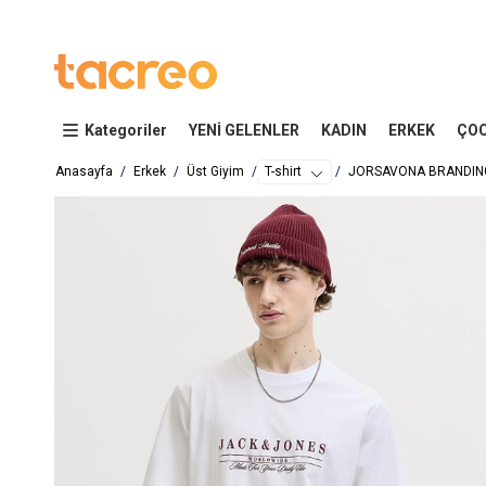
Kategoriler
YENİ GELENLER
KADIN
ERKEK
ÇO
Anasayfa
Erkek
Üst Giyim
T-shirt
JORSAVONA BRANDING