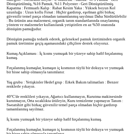
Dönüştürülmüş, %16 Pamuk, %11 Polyester - Geri Dönüştürülmüş
Kapatma : Fermuarlı Kalıp : Rahat Kesim Yaka : Yüksek boyun Kol
uzunluğu : Uzun kollu Fırsat : Hiçbir gardırop, eşofman gibi birkaç
güvenilir temel parça olmadan tamamlanmış sayılmaz Daha Sürdürülebilir
: Bu ürünün ana malzemesi, organik tarım standartlarında onaylanmış
yöntem ve malzemeler kullanılarak yetiştirilen en az %50 oranında
dönüşüm pamuğudur.
Dönüşüm pamuğu tedarik ederek, geleneksel pamuk üretiminden organik
pamuk üretimine geçiş aşamasındaki çiftçilere destek oluyoruz.
Kumaş Açıklaması : İç kısmı yumuşak bir yüzeye sahip hafif fırçalanmış
kumaş.
Fırçalanmış kumaşlar, kumaşın iç kısmının tüylü bir dokuya ve yumuşak
bir hisse sahip olmasıyla tanımlanır.
Yaş grubu : Yetişkinler Hedef grup : Erkek Bakım talimatları : Benzer
renklerle yıkayın.
40°C'de renklileri yıkayın, Ağartıcı kullanmayın, Kurutma makinesinde
kurutmayın, Orta sıcaklıkta ütüleyin, Kuru temizleme yapmayın Tanım :
Sweatshirt gibi birkaç güvenilir temel parça olmadan hiçbir gardırop
tamamlanmış sayılmaz.
İç kısmı yumuşak bir yüzeye sahip hafif fırçalanmış kumaş.
Fırçalanmış kumaşlar, kumaşın iç kısmının tüylü bir dokuya ve yumuşak
bir hisse sahip olmasıyla tanımlanır.