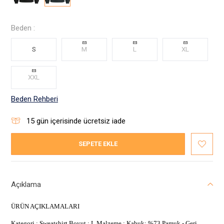
Beden :
S
M
L
XL
XXL
Beden Rehberi
15
gün içerisinde ücretsiz iade
SEPETE EKLE
Açıklama
ÜRÜN AÇIKLAMALARI
Kategori : Sweatshirt Boyut : L Malzeme : Kabuk: %73 Pamuk - Geri