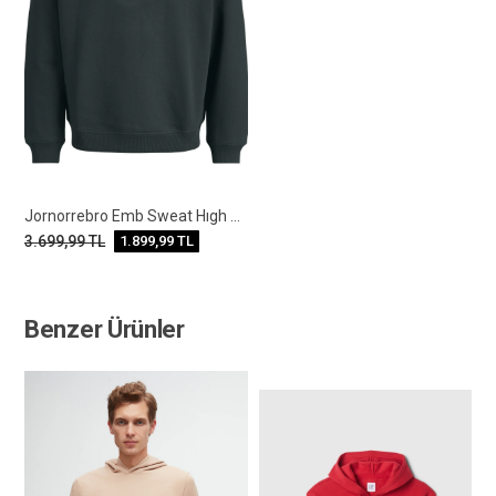
Jornorrebro Emb Sweat Hıgh Neck Noos
3.699,99
TL
1.899,99
TL
Benzer Ürünler