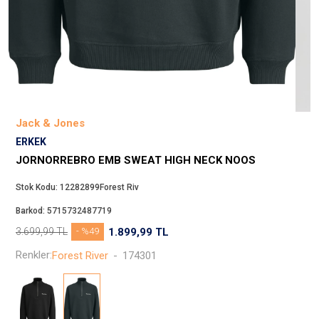
Beppi
JJXX
Puma
Tuğba
Converse
Benetton
Jack & Jones
Jack & Jones
ERKEK
Gap
JORNORREBRO EMB SWEAT HIGH NECK NOOS
Koton
Stok Kodu:
12282899Forest Riv
Wrangler
Barkod:
5715732487719
Lee
3.699,99
TL
- %49
1.899,99
TL
Only
Renkler:
Forest River
-
174301
Nike
Levi`s
Erke