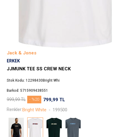
Beppi
JJXX
Puma
Tuğba
Converse
Benetton
Jack & Jones
Jack & Jones
ERKEK
Gap
JJMUNK TEE SS CREW NECK
Koton
Stok Kodu:
12298430Bright Whi
Wrangler
Barkod:
5715909438551
Lee
999,99
TL
- %20
799,99
TL
Only
Renkler:
Bright White
-
199500
Nike
Levi`s
Erke