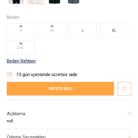
Beden :
S
M
L
XL
2XL
Beden Rehberi
15
gün içerisinde ücretsiz iade
SEPETE EKLE
Açıklama
null
Ödeme Seçenekleri