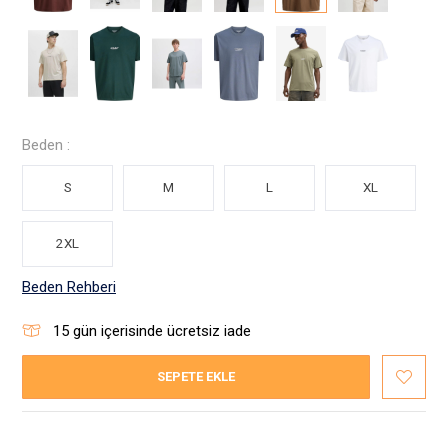
Beden :
S
M
L
XL
2XL
Beden Rehberi
15
gün içerisinde ücretsiz iade
SEPETE EKLE