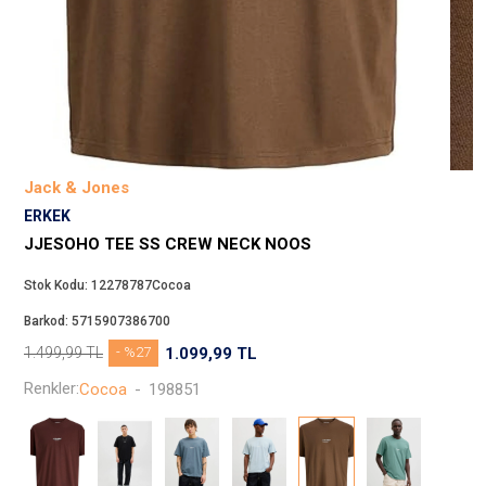
Beppi
JJXX
Puma
Tuğba
Converse
Benetton
Jack & Jones
Jack & Jones
ERKEK
Gap
JJESOHO TEE SS CREW NECK NOOS
Koton
Stok Kodu:
12278787Cocoa
Wrangler
Barkod:
5715907386700
Lee
1.499,99
TL
- %27
1.099,99
TL
Only
Renkler:
Cocoa
-
198851
Nike
Levi`s
Erke