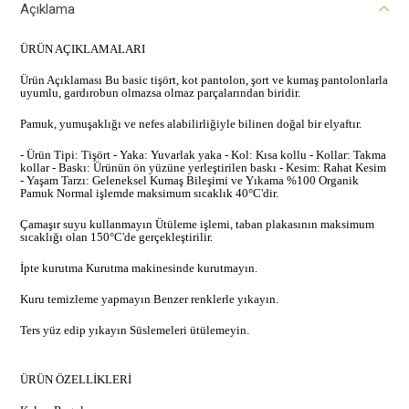
Açıklama
ÜRÜN AÇIKLAMALARI
Ürün Açıklaması Bu basic tişört, kot pantolon, şort ve kumaş pantolonlarla
uyumlu, gardırobun olmazsa olmaz parçalarından biridir.
Pamuk, yumuşaklığı ve nefes alabilirliğiyle bilinen doğal bir elyaftır.
- Ürün Tipi: Tişört - Yaka: Yuvarlak yaka - Kol: Kısa kollu - Kollar: Takma
kollar - Baskı: Ürünün ön yüzüne yerleştirilen baskı - Kesim: Rahat Kesim
- Yaşam Tarzı: Geleneksel Kumaş Bileşimi ve Yıkama %100 Organik
Pamuk Normal işlemde maksimum sıcaklık 40°C'dir.
Çamaşır suyu kullanmayın Ütüleme işlemi, taban plakasının maksimum
sıcaklığı olan 150°C'de gerçekleştirilir.
İpte kurutma Kurutma makinesinde kurutmayın.
Kuru temizleme yapmayın Benzer renklerle yıkayın.
Ters yüz edip yıkayın Süslemeleri ütülemeyin.
ÜRÜN ÖZELLİKLERİ