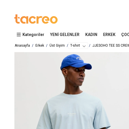
Kategoriler
YENİ GELENLER
KADIN
ERKEK
ÇO
Anasayfa
Erkek
Üst Giyim
T-shirt
JJESOHO TEE SS CRE