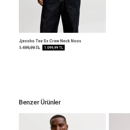
Jjesoho Tee Ss Crew Neck Noos
1.499,99
TL
1.099,99
TL
Benzer Ürünler