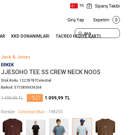
Sipariş Takibi
TR
Giriş Yap
Sepetim
0
ARA
AR
KKD DONANIMLARI
TACREO HEDİYE KARTI
Jack & Jones
ERKEK
JJESOHO TEE SS CREW NECK NOOS
Stok Kodu:
12278787Celestial
Barkod:
5715830434264
- %27
1.099,99
TL
1.499,99
TL
Renkler:
Celestial Blue
-
198255