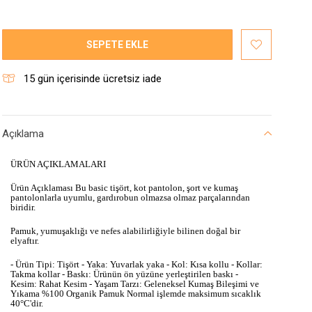
SEPETE EKLE
15
gün içerisinde ücretsiz iade
Açıklama
ÜRÜN AÇIKLAMALARI
Ürün Açıklaması Bu basic tişört, kot pantolon, şort ve kumaş
pantolonlarla uyumlu, gardırobun olmazsa olmaz parçalarından
biridir.
Pamuk, yumuşaklığı ve nefes alabilirliğiyle bilinen doğal bir
elyaftır.
- Ürün Tipi: Tişört - Yaka: Yuvarlak yaka - Kol: Kısa kollu - Kollar:
Takma kollar - Baskı: Ürünün ön yüzüne yerleştirilen baskı -
Kesim: Rahat Kesim - Yaşam Tarzı: Geleneksel Kumaş Bileşimi ve
Yıkama %100 Organik Pamuk Normal işlemde maksimum sıcaklık
40°C'dir.