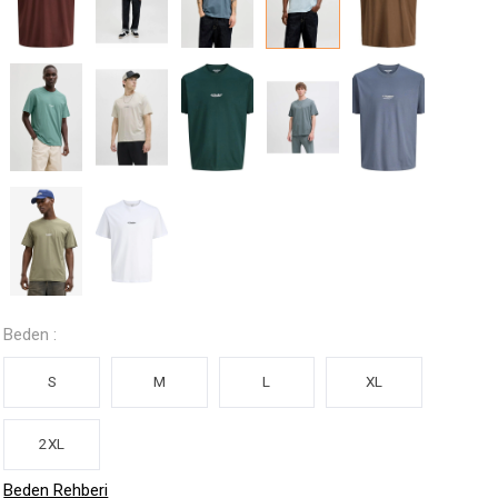
Beden :
S
M
L
XL
2XL
Beden Rehberi