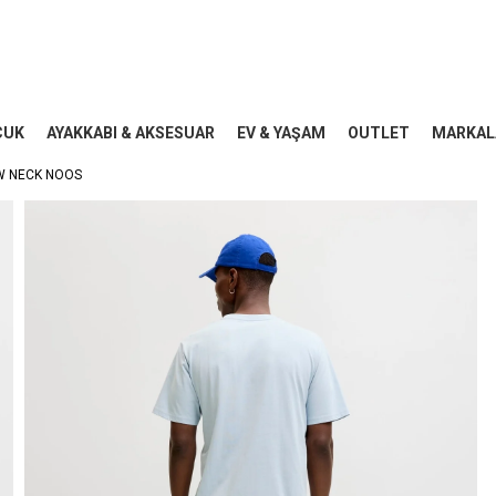
CUK
AYAKKABI & AKSESUAR
EV & YAŞAM
OUTLET
MARKAL
W NECK NOOS