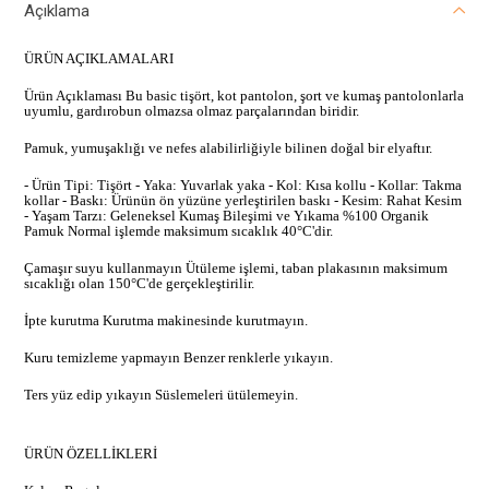
Açıklama
ÜRÜN AÇIKLAMALARI
Ürün Açıklaması Bu basic tişört, kot pantolon, şort ve kumaş pantolonlarla
uyumlu, gardırobun olmazsa olmaz parçalarından biridir.
Pamuk, yumuşaklığı ve nefes alabilirliğiyle bilinen doğal bir elyaftır.
- Ürün Tipi: Tişört - Yaka: Yuvarlak yaka - Kol: Kısa kollu - Kollar: Takma
kollar - Baskı: Ürünün ön yüzüne yerleştirilen baskı - Kesim: Rahat Kesim
- Yaşam Tarzı: Geleneksel Kumaş Bileşimi ve Yıkama %100 Organik
Pamuk Normal işlemde maksimum sıcaklık 40°C'dir.
Çamaşır suyu kullanmayın Ütüleme işlemi, taban plakasının maksimum
sıcaklığı olan 150°C'de gerçekleştirilir.
İpte kurutma Kurutma makinesinde kurutmayın.
Kuru temizleme yapmayın Benzer renklerle yıkayın.
Ters yüz edip yıkayın Süslemeleri ütülemeyin.
ÜRÜN ÖZELLİKLERİ