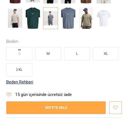
Beden :
S
M
L
XL
2XL
Beden Rehberi
15
gün içerisinde ücretsiz iade
SEPETE EKLE