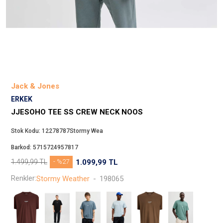
Beppi
JJXX
Puma
Tuğba
Converse
Benetton
Jack & Jones
Jack & Jones
ERKEK
Gap
JJESOHO TEE SS CREW NECK NOOS
Koton
Stok Kodu:
12278787Stormy Wea
Wrangler
Barkod:
5715724957817
Lee
1.499,99
TL
- %27
1.099,99
TL
Only
Renkler:
Stormy Weather
-
198065
Nike
Levi`s
Erke