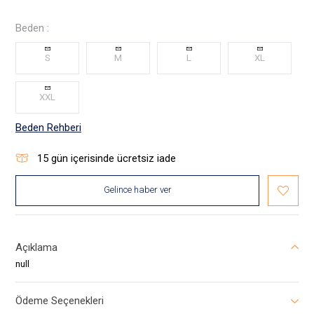
Beden :
S
M
L
XL
XXL
Beden Rehberi
15
gün içerisinde ücretsiz iade
Gelince haber ver
Açıklama
null
Ödeme Seçenekleri