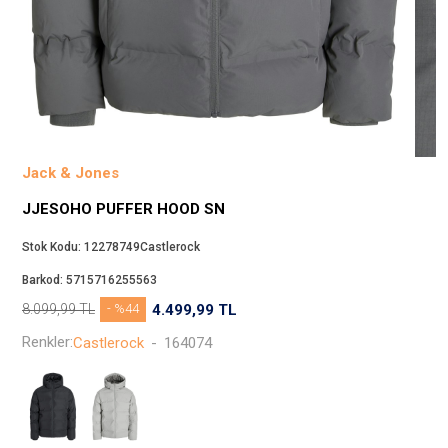
Beppi
JJXX
Puma
Tuğba
Converse
Benetton
Jack & Jones
Jack & Jones
JJESOHO PUFFER HOOD SN
Gap
Koton
Stok Kodu:
12278749Castlerock
Wrangler
Barkod:
5715716255563
Lee
8.099,99
TL
- %44
4.499,99
TL
Only
Renkler:
Castlerock
-
164074
Nike
Levi`s
Erke