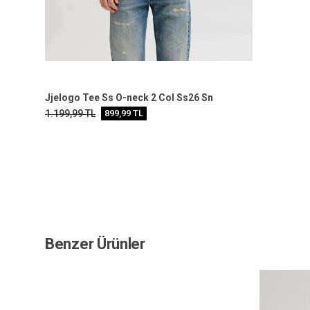
Jjelogo Tee Ss O-neck 2 Col Ss26 Sn
1.199,99
TL
899,99
TL
Benzer Ürünler