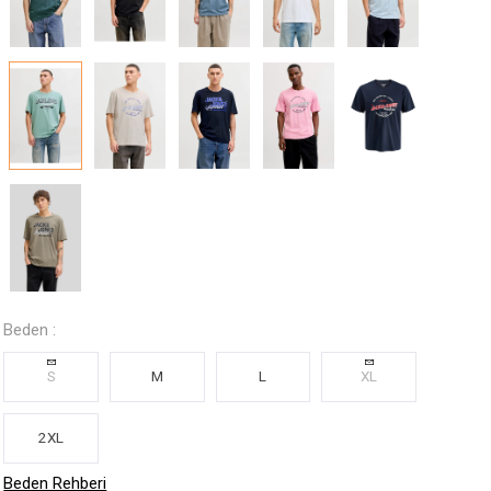
Beden :
S
M
L
XL
2XL
Beden Rehberi