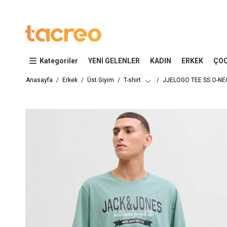
Kategoriler
YENİ GELENLER
KADIN
ERKEK
ÇO
Anasayfa
Erkek
Üst Giyim
T-shirt
JJELOGO TEE SS O-NE