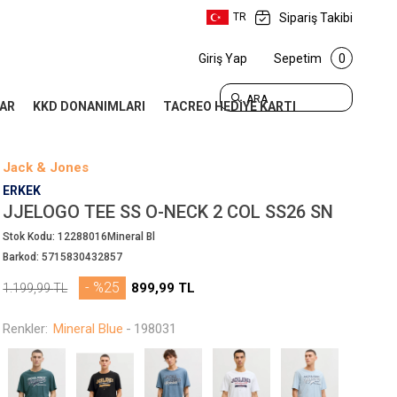
Sipariş Takibi
TR
Giriş Yap
Sepetim
0
ARA
AR
KKD DONANIMLARI
TACREO HEDİYE KARTI
Jack & Jones
ERKEK
JJELOGO TEE SS O-NECK 2 COL SS26 SN
Stok Kodu:
12288016Mineral Bl
Barkod:
5715830432857
- %25
899,99
TL
1.199,99
TL
Renkler:
Mineral Blue
-
198031