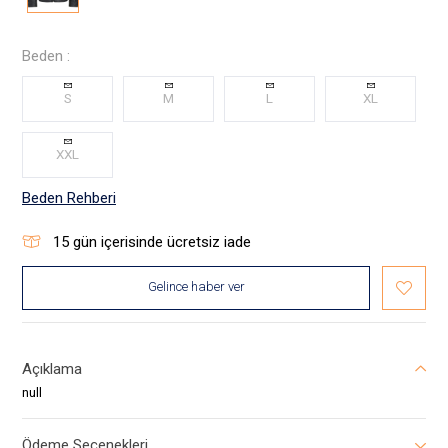
Beden :
S
M
L
XL
XXL
Beden Rehberi
15
gün içerisinde ücretsiz iade
Gelince haber ver
Açıklama
null
Ödeme Seçenekleri