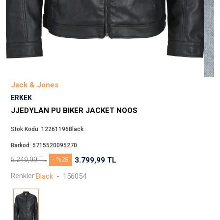
Beppi
JJXX
Puma
Tuğba
Converse
Benetton
Jack & Jones
Jack & Jones
ERKEK
Gap
JJEDYLAN PU BIKER JACKET NOOS
Koton
Stok Kodu:
12261196Black
Wrangler
Barkod:
5715520095270
Lee
5.249,99
TL
- %28
3.799,99
TL
Only
Renkler:
Black
-
156054
Nike
Levi`s
Erke