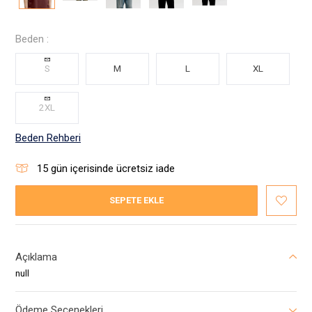
Beden :
S
M
L
XL
2XL
Beden Rehberi
15
gün içerisinde ücretsiz iade
SEPETE EKLE
Açıklama
null
Ödeme Seçenekleri