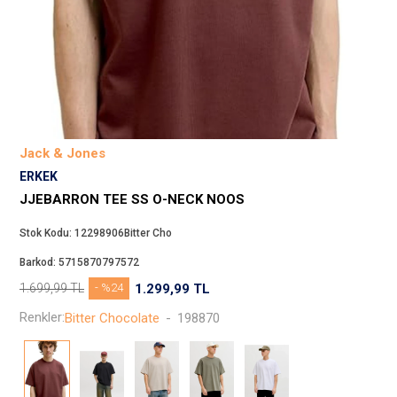
Beppi
JJXX
Puma
Tuğba
Converse
Benetton
Jack & Jones
Jack & Jones
ERKEK
Gap
JJEBARRON TEE SS O-NECK NOOS
Koton
Stok Kodu:
12298906Bitter Cho
Wrangler
Barkod:
5715870797572
Lee
1.699,99
TL
- %24
1.299,99
TL
Only
Renkler:
Bitter Chocolate
-
198870
Nike
Levi`s
Erke