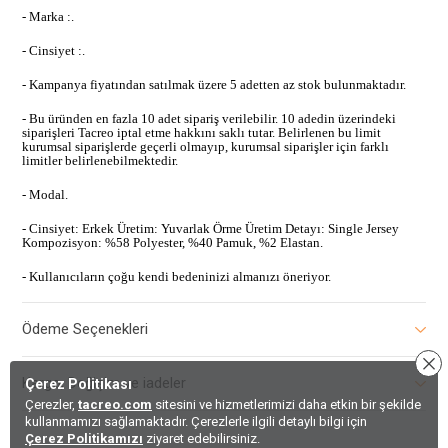
- Marka :.
- Cinsiyet :.
- Kampanya fiyatından satılmak üzere 5 adetten az stok bulunmaktadır.
- Bu üründen en fazla 10 adet sipariş verilebilir. 10 adedin üzerindeki
siparişleri Tacreo iptal etme hakkını saklı tutar. Belirlenen bu limit
kurumsal siparişlerde geçerli olmayıp, kurumsal siparişler için farklı
limitler belirlenebilmektedir.
- Modal.
- Cinsiyet: Erkek Üretim: Yuvarlak Örme Üretim Detayı: Single Jersey
Kompozisyon: %58 Polyester, %40 Pamuk, %2 Elastan.
- Kullanıcıların çoğu kendi bedeninizi almanızı öneriyor.
Ödeme Seçenekleri
Kargo, Değişim ve iadeler
Çerez Politikası
Çerezler,
tacreo.com
sitesini ve hizmetlerimizi daha etkin bir şekilde
kullanmamızı sağlamaktadır. Çerezlerle ilgili detaylı bilgi için
Çerez Politikamızı
ziyaret edebilirsiniz.