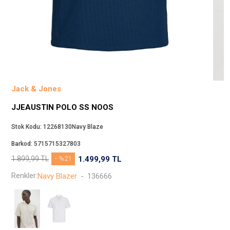
Beppi
JJXX
Puma
Tuğba
Converse
Benetton
Jack & Jones
Jack & Jones
JJEAUSTIN POLO SS NOOS
Gap
Koton
Stok Kodu:
12268130Navy Blaze
Wrangler
Barkod:
5715715327803
Lee
1.899,99
TL
- %21
1.499,99
TL
Only
Renkler:
Navy Blazer
-
136666
Nike
Levi`s
Erke