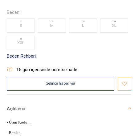
Beden :
S
M
L
XL
XXL
Beden Rehberi
15
gün içerisinde ücretsiz iade
Gelince haber ver
Açıklama
- Ürün Kodu :.
- Renk :.