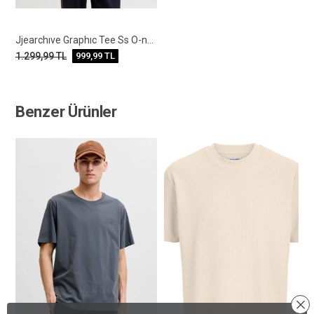
Jjearchıve Graphıc Tee Ss O-neck Noos
1.299,99
TL
999,99
TL
Benzer Ürünler