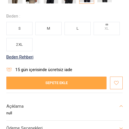
Beden :
S
M
L
XL
2XL
Beden Rehberi
15
gün içerisinde ücretsiz iade
SEPETE EKLE
Açıklama
null
Ödeme Seçenekleri