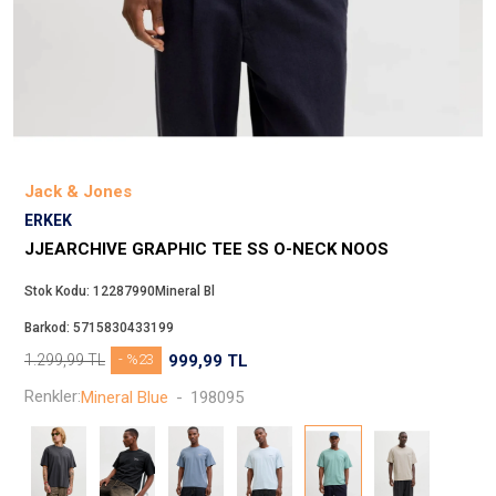
Beppi
JJXX
Puma
Tuğba
Converse
Benetton
Jack & Jones
Jack & Jones
ERKEK
Gap
JJEARCHIVE GRAPHIC TEE SS O-NECK NOOS
Koton
Stok Kodu:
12287990Mineral Bl
Wrangler
Barkod:
5715830433199
Lee
1.299,99
TL
- %23
999,99
TL
Only
Renkler:
Mineral Blue
-
198095
Nike
Levi`s
Erke