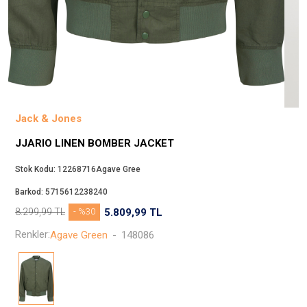
Beppi
JJXX
Puma
Tuğba
Converse
Benetton
Jack & Jones
Jack & Jones
JJARIO LINEN BOMBER JACKET
Gap
Koton
Stok Kodu:
12268716Agave Gree
Wrangler
Barkod:
5715612238240
Lee
8.299,99
TL
- %30
5.809,99
TL
Only
Renkler:
Agave Green
-
148086
Nike
Levi`s
Erke