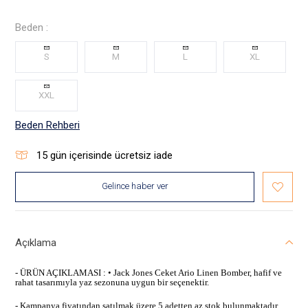
Beden :
S
M
L
XL
XXL
Beden Rehberi
15
gün içerisinde ücretsiz iade
Gelince haber ver
Açıklama
- ÜRÜN AÇIKLAMASI : • Jack Jones Ceket Ario Linen Bomber, hafif ve
rahat tasarımıyla yaz sezonuna uygun bir seçenektir.
- Kampanya fiyatından satılmak üzere 5 adetten az stok bulunmaktadır.