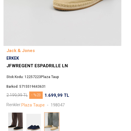
Beppi
JJXX
Puma
Tuğba
Converse
Benetton
Jack & Jones
Jack & Jones
ERKEK
Gap
JFWREGENT ESPADRILLE LN
Koton
Stok Kodu:
12257223Plaza Taup
Wrangler
Barkod:
5715519443631
Lee
2.199,99
TL
- %23
1.699,99
TL
Only
Renkler:
Plaza Taupe
-
198047
Nike
Levi`s
Erke