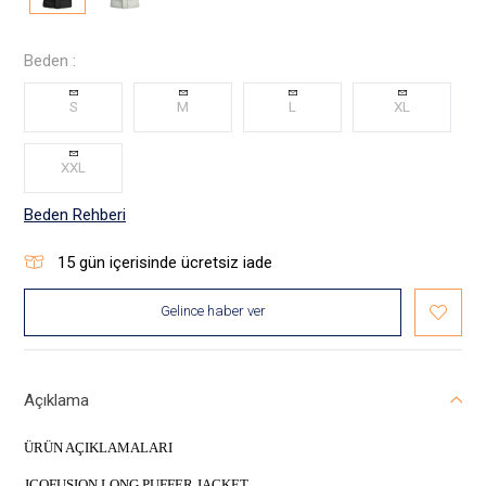
Beden :
S
M
L
XL
XXL
Beden Rehberi
15
gün içerisinde ücretsiz iade
Gelince haber ver
Açıklama
ÜRÜN AÇIKLAMALARI
JCOFUSION LONG PUFFER JACKET