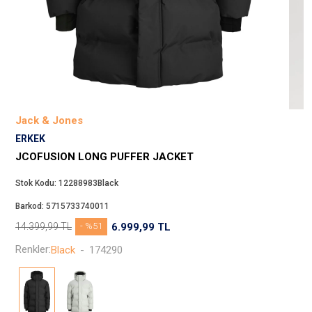
Beppi
JJXX
Puma
Tuğba
Converse
Benetton
Jack & Jones
Jack & Jones
ERKEK
Gap
JCOFUSION LONG PUFFER JACKET
Koton
Stok Kodu:
12288983Black
Wrangler
Barkod:
5715733740011
Lee
14.399,99
TL
- %51
6.999,99
TL
Only
Renkler:
Black
-
174290
Nike
Levi`s
Erke