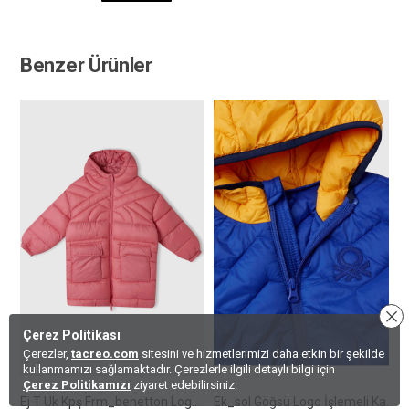
Benzer Ürünler
Çerez Politikası
Çerezler,
tacreo.com
sitesini ve hizmetlerimizi daha etkin bir şekilde
kullanmamızı sağlamaktadır. Çerezlerle ilgili detaylı bilgi için
Çerez Politikamızı
ziyaret edebilirsiniz.
Ej T Uk Kpş Frm_benetton Logo İşlemeli Uzun Mont
Ek_sol Göğsü Logo İşlemeli Kapüşonlu Yüksek Yaka Mont