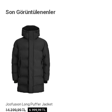
Son Görüntülenenler
Jcofusıon Long Puffer Jacket
14.399,99
TL
6.999,99
TL