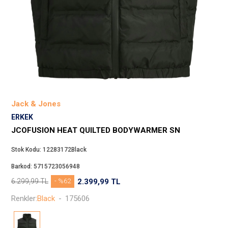
Beppi
JJXX
Puma
Tuğba
Converse
Benetton
Jack & Jones
Jack & Jones
Gap
ERKEK
Koton
JCOFUSION HEAT QUILTED BODYWARMER SN
Wrangler
Stok Kodu:
12283172Black
Lee
Barkod:
5715723056948
Only
6.299,99
TL
- %62
2.399,99
TL
Nike
Renkler:
Black
-
175606
Levi`s
Erke