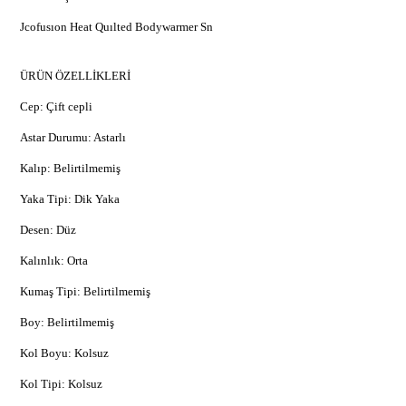
Jcofusıon Heat Quılted Bodywarmer Sn
ÜRÜN ÖZELLİKLERİ
Cep: Çift cepli
Astar Durumu: Astarlı
Kalıp: Belirtilmemiş
Yaka Tipi: Dik Yaka
Desen: Düz
Kalınlık: Orta
Kumaş Tipi: Belirtilmemiş
Boy: Belirtilmemiş
Kol Boyu: Kolsuz
Kol Tipi: Kolsuz