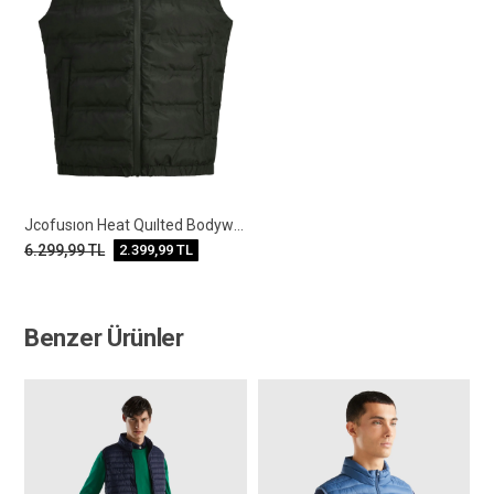
Jcofusıon Heat Quılted Bodywarmer Sn
6.299,99
TL
2.399,99
TL
Benzer Ürünler