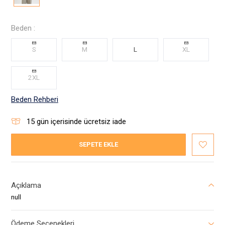
Beden :
S
M
L
XL
2XL
Beden Rehberi
15
gün içerisinde ücretsiz iade
SEPETE EKLE
Açıklama
null
Ödeme Seçenekleri