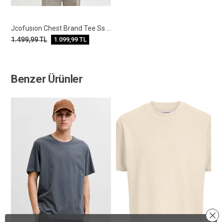
Jcofusıon Chest Brand Tee Ss Crew Noos
1.499,99
TL
1.099,99
TL
Benzer Ürünler