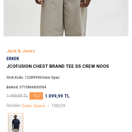
Beppi
JJXX
Puma
Tuğba
Converse
Benetton
Jack & Jones
Jack & Jones
ERKEK
Gap
JCOFUSION CHEST BRAND TEE SS CREW NOOS
Koton
Stok Kodu:
12289936Outer Spac
Wrangler
Barkod:
5715866830504
Lee
1.499,99
TL
- %27
1.099,99
TL
Only
Renkler:
Outer Space
-
198239
Nike
Levi`s
Erke