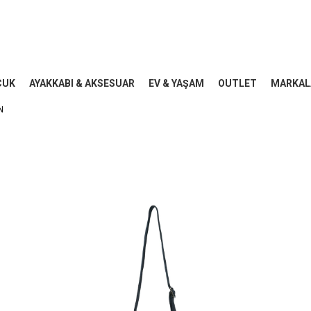
CUK
AYAKKABI & AKSESUAR
EV & YAŞAM
OUTLET
MARKAL
N