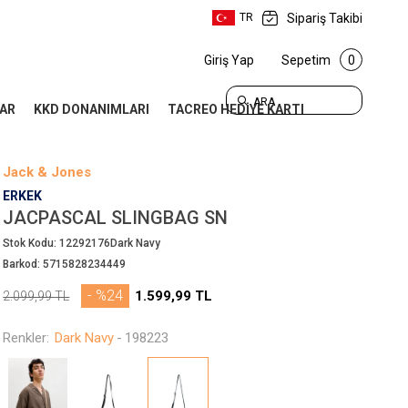
Sipariş Takibi
TR
Giriş Yap
Sepetim
0
ARA
AR
KKD DONANIMLARI
TACREO HEDİYE KARTI
Jack & Jones
ERKEK
JACPASCAL SLINGBAG SN
Stok Kodu:
12292176Dark Navy
Barkod:
5715828234449
- %24
1.599,99
TL
2.099,99
TL
Renkler:
Dark Navy
-
198223