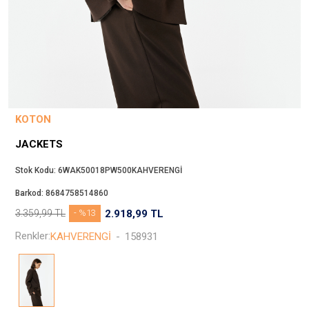
Beppi
JJXX
Puma
Tuğba
Converse
Benetton
KOTON
Jack & Jones
JACKETS
Gap
Koton
Stok Kodu:
6WAK50018PW500KAHVERENGİ
Wrangler
Barkod:
8684758514860
Lee
3.359,99
TL
- %13
2.918,99
TL
Only
Renkler:
KAHVERENGİ
-
158931
Nike
Levi`s
Erke