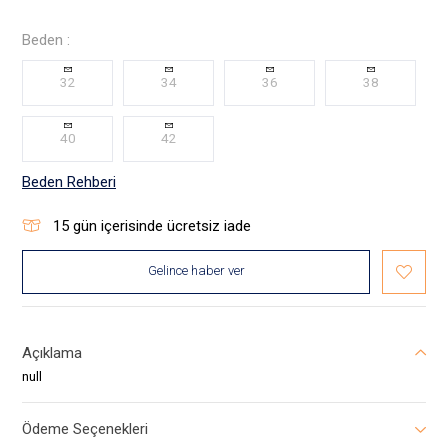
Beden :
32
34
36
38
40
42
Beden Rehberi
15
gün içerisinde ücretsiz iade
Gelince haber ver
Açıklama
null
Ödeme Seçenekleri