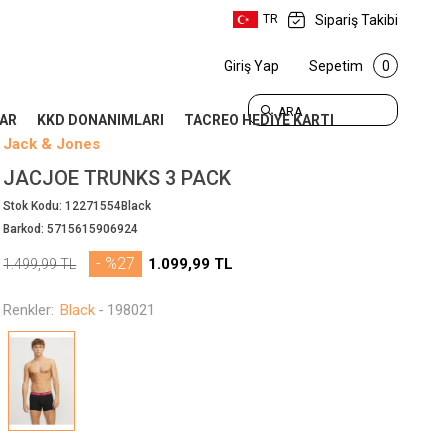
Sipariş Takibi
TR
Giriş Yap
Sepetim
0
ARA
AR
KKD DONANIMLARI
TACREO HEDİYE KARTI
Jack & Jones
JACJOE TRUNKS 3 PACK
Stok Kodu:
12271554Black
Barkod:
5715615906924
- %27
1.099,99
TL
1.499,99
TL
Renkler:
Black
-
198021