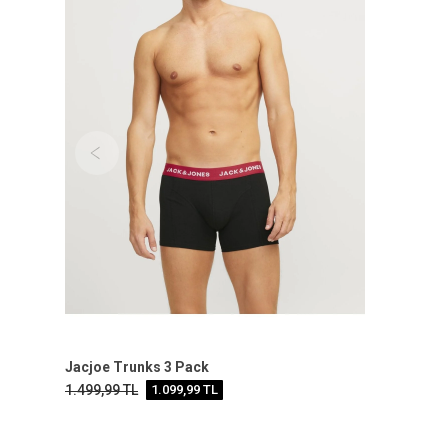
Jacjoe Trunks 3 Pack
1.499,99
TL
1.099,99
TL