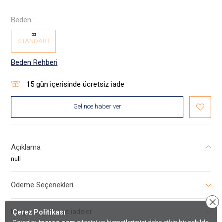
Beden :
STANDART
Beden Rehberi
15
gün içerisinde ücretsiz iade
Gelince haber ver
Açıklama
null
Ödeme Seçenekleri
Kargo, Değişim ve iadeler
Çerez Politikası