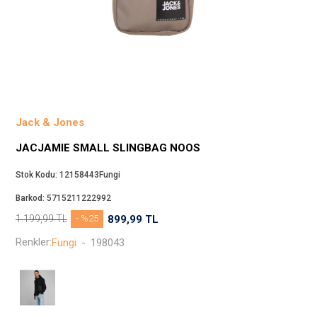
Beppi
JJXX
Puma
Tuğba
Converse
Benetton
Jack & Jones
Jack & Jones
JACJAMIE SMALL SLINGBAG NOOS
Gap
Koton
Stok Kodu:
12158443Fungi
Wrangler
Barkod:
5715211222992
Lee
1.199,99
TL
- %25
899,99
TL
Only
Renkler:
Fungi
-
198043
Nike
Levi`s
Erke