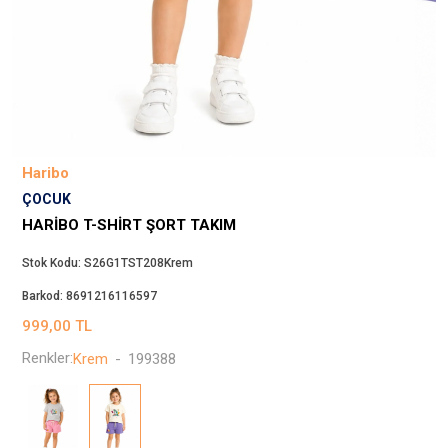
Beppi
JJXX
Puma
Tuğba
Converse
Benetton
Haribo
Jack & Jones
ÇOCUK
Gap
HARIBO T-SHIRT ŞORT TAKIM
Koton
Stok Kodu:
S26G1TST208Krem
Wrangler
Barkod:
8691216116597
Lee
999,00
TL
Only
Renkler:
Krem
-
199388
Nike
Levi`s
Erke