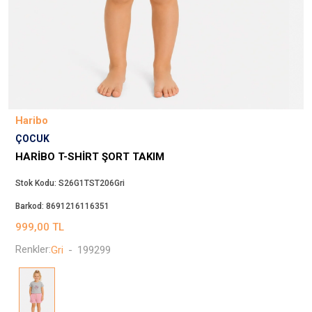
Beppi
JJXX
Puma
Tuğba
Converse
Benetton
Haribo
Jack & Jones
ÇOCUK
Gap
HARIBO T-SHIRT ŞORT TAKIM
Koton
Stok Kodu:
S26G1TST206Gri
Wrangler
Barkod:
8691216116351
Lee
999,00
TL
Only
Renkler:
Gri
-
199299
Nike
Levi`s
Erke