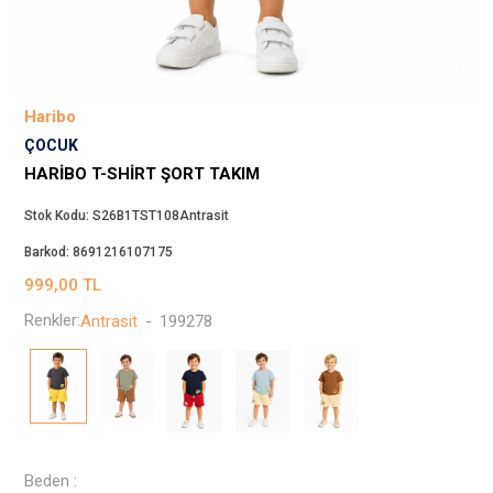
Beppi
JJXX
Puma
Tuğba
Haribo
Converse
ÇOCUK
Benetton
HARIBO T-SHIRT ŞORT TAKIM
Jack & Jones
Stok Kodu:
S26B1TST108Antrasit
Gap
Barkod:
8691216107175
Koton
999,00
TL
Wrangler
Renkler:
Antrasit
-
199278
Lee
Only
Nike
Levi`s
Erke
Beden :