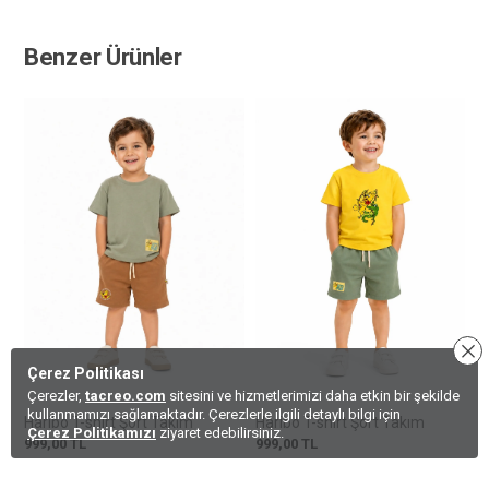
Benzer Ürünler
Çerez Politikası
Çerezler,
tacreo.com
sitesini ve hizmetlerimizi daha etkin bir şekilde
kullanmamızı sağlamaktadır. Çerezlerle ilgili detaylı bilgi için
Haribo T-shirt Şort Takım
Haribo T-shirt Şort Takım
Çerez Politikamızı
ziyaret edebilirsiniz.
999,00
TL
999,00
TL