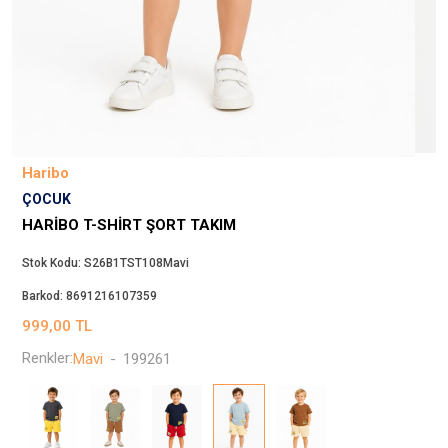
Beppi
JJXX
Puma
Tuğba
Converse
Benetton
Haribo
Jack & Jones
ÇOCUK
Gap
HARIBO T-SHIRT ŞORT TAKIM
Koton
Stok Kodu:
S26B1TST108Mavi
Wrangler
Barkod:
8691216107359
Lee
999,00
TL
Only
Renkler:
Mavi
-
199261
Nike
Levi`s
Erke