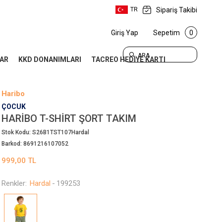
Sipariş Takibi
TR
Giriş Yap
Sepetim
0
ARA
AR
KKD DONANIMLARI
TACREO HEDİYE KARTI
Haribo
ÇOCUK
HARIBO T-SHIRT ŞORT TAKIM
Stok Kodu:
S26B1TST107Hardal
Barkod:
8691216107052
999,00
TL
Renkler:
Hardal
-
199253