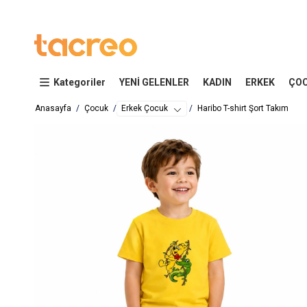
Kategoriler
YENİ GELENLER
KADIN
ERKEK
ÇO
Anasayfa
Çocuk
Erkek Çocuk
Haribo T-shirt Şort Takım