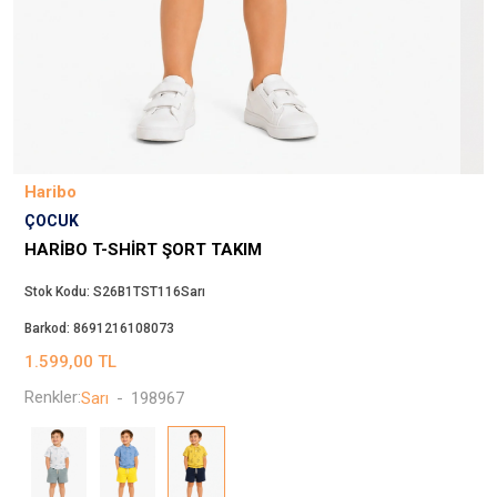
Beppi
JJXX
Puma
Tuğba
Converse
Benetton
Haribo
Jack & Jones
ÇOCUK
Gap
HARIBO T-SHIRT ŞORT TAKIM
Koton
Stok Kodu:
S26B1TST116Sarı
Wrangler
Barkod:
8691216108073
Lee
1.599,00
TL
Only
Renkler:
Sarı
-
198967
Nike
Levi`s
Erke