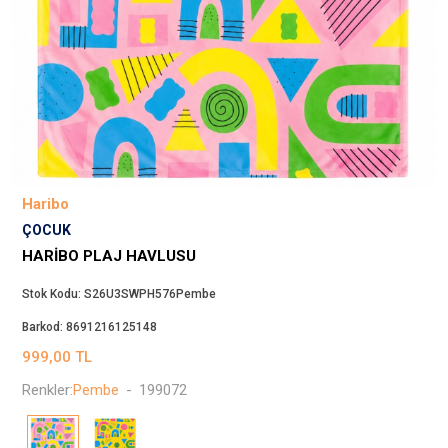
Beppi
JJXX
Puma
Tuğba
Converse
Benetton
Jack & Jones
Haribo
Gap
ÇOCUK
Koton
HARIBO PLAJ HAVLUSU
Wrangler
Stok Kodu:
S26U3SWPH576Pembe
Lee
Barkod:
8691216125148
Only
999,00
TL
Nike
Renkler:
Pembe
-
199072
Levi`s
Erke