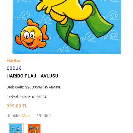
Beppi
JJXX
Puma
Tuğba
Converse
Benetton
Jack & Jones
Haribo
Gap
ÇOCUK
Koton
HARIBO PLAJ HAVLUSU
Wrangler
Stok Kodu:
S26U3SWPH574Mavi
Lee
Barkod:
8691216125094
Only
999,00
TL
Nike
Renkler:
Mavi
-
199069
Levi`s
Erke