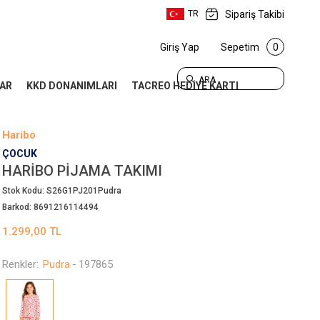
Sipariş Takibi
TR
Giriş Yap
Sepetim
0
ARA
AR
KKD DONANIMLARI
TACREO HEDİYE KARTI
Haribo
ÇOCUK
HARIBO PIJAMA TAKIMI
Stok Kodu:
S26G1PJ201Pudra
Barkod:
8691216114494
1.299,00
TL
Renkler:
Pudra
-
197865