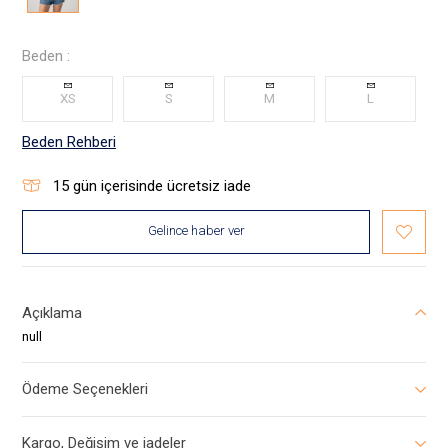
Beden :
XS
S
M
L
Beden Rehberi
15
gün içerisinde ücretsiz iade
Gelince haber ver
Açıklama
null
Ödeme Seçenekleri
Kargo, Değişim ve iadeler