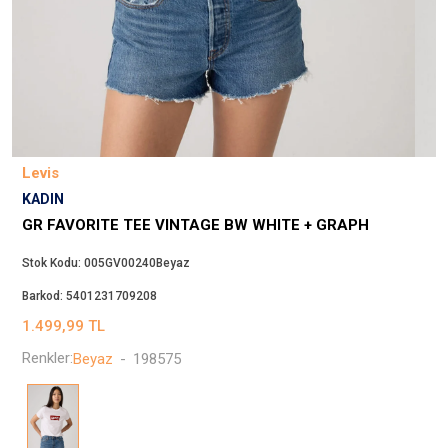
Beppi
JJXX
Puma
Tuğba
Converse
Benetton
Levis
Jack & Jones
KADIN
Gap
GR FAVORITE TEE VINTAGE BW WHITE + GRAPH
Koton
Stok Kodu:
005GV00240Beyaz
Wrangler
Barkod:
5401231709208
Lee
1.499,99
TL
Only
Renkler:
Beyaz
-
198575
Nike
Levi`s
Erke