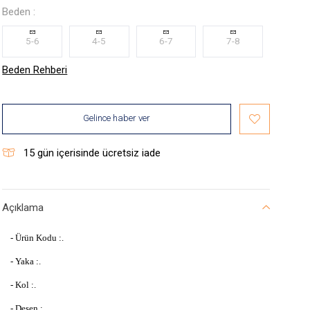
Beden :
5-6
4-5
6-7
7-8
Beden Rehberi
Gelince haber ver
15
gün içerisinde ücretsiz iade
Açıklama
- Ürün Kodu :.
- Yaka :.
- Kol :.
- Desen :.