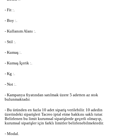
- Fit :.
- Boy :.
- Kullanım Alanı :.
- Stil :.
- Kumaş :.
- Kumaş İçerik :.
- Kg :.
- Not :.
- Kampanya fiyatından satılmak üzere 5 adetten az stok
bulunmaktadır.
- Bu üründen en fazla 10 adet sipariş verilebilir. 10 adedin
üzerindeki siparişleri Tacreo iptal etme hakkını saklı tutar.
Belirlenen bu limit kurumsal siparişlerde geçerli olmayıp,
kurumsal siparişler için farklı limitler belirlenebilmektedir.
- Modal.