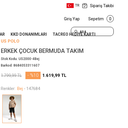
Sipariş Takibi
TR
Giriş Yap
Sepetim
0
ARA
AR
KKD DONANIMLARI
TACREO HEDİYE KARTI
US POLO
ERKEK ÇOCUK BERMUDA TAKIM
Stok Kodu:
US2000-4Bej
Barkod:
8684053311607
- %10
1.619,99
TL
1.799,99
TL
Renkler:
Bej
-
147684