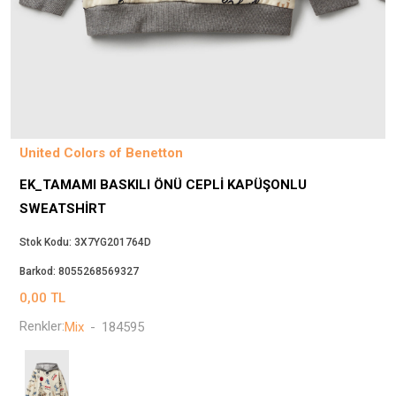
Beppi
JJXX
Puma
Tuğba
Converse
Benetton
United Colors of Benetton
Jack & Jones
EK_TAMAMI BASKILI ÖNÜ CEPLI KAPÜŞONLU
Gap
SWEATSHIRT
Koton
Wrangler
Stok Kodu:
3X7YG201764D
Lee
Barkod:
8055268569327
Only
0,00
TL
Nike
Renkler:
Mix
-
184595
Levi`s
Erke