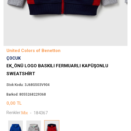
Beppi
JJXX
Puma
Tuğba
Converse
Benetton
United Colors of Benetton
Jack & Jones
ÇOCUK
Gap
EK_ÖNÜ LOGO BASKILI FERMUARLI KAPÜŞONLU
Koton
SWEATSHIRT
Wrangler
Stok Kodu:
3J68G503V904
Lee
Barkod:
8055268229368
Only
0,00
TL
Nike
Renkler:
Mix
-
184367
Levi`s
Erke