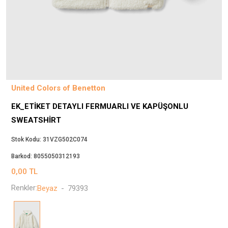
Beppi
JJXX
Puma
Tuğba
Converse
Benetton
United Colors of Benetton
Jack & Jones
EK_ETIKET DETAYLI FERMUARLI VE KAPÜŞONLU
Gap
SWEATSHIRT
Koton
Wrangler
Stok Kodu:
31VZG502C074
Lee
Barkod:
8055050312193
Only
0,00
TL
Nike
Renkler:
Beyaz
-
79393
Levi`s
Erke