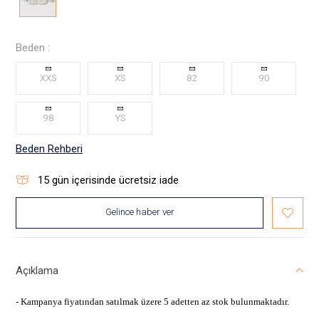
Beden :
XXS
XS
82
90
98
YS
Beden Rehberi
15
gün içerisinde ücretsiz iade
Gelince haber ver
Açıklama
- Kampanya fiyatından satılmak üzere 5 adetten az stok bulunmaktadır.