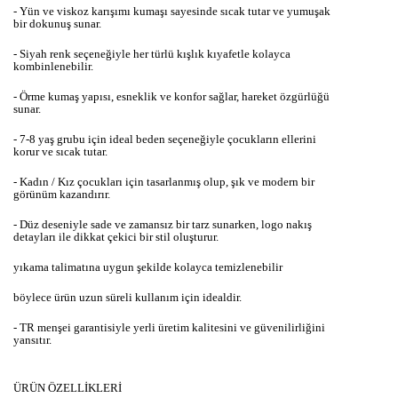
- Yün ve viskoz karışımı kumaşı sayesinde sıcak tutar ve yumuşak
bir dokunuş sunar.
- Siyah renk seçeneğiyle her türlü kışlık kıyafetle kolayca
kombinlenebilir.
- Örme kumaş yapısı, esneklik ve konfor sağlar, hareket özgürlüğü
sunar.
- 7-8 yaş grubu için ideal beden seçeneğiyle çocukların ellerini
korur ve sıcak tutar.
- Kadın / Kız çocukları için tasarlanmış olup, şık ve modern bir
görünüm kazandırır.
- Düz deseniyle sade ve zamansız bir tarz sunarken, logo nakış
detayları ile dikkat çekici bir stil oluşturur.
yıkama talimatına uygun şekilde kolayca temizlenebilir
böylece ürün uzun süreli kullanım için idealdir.
- TR menşei garantisiyle yerli üretim kalitesini ve güvenilirliğini
yansıtır.
ÜRÜN ÖZELLİKLERİ