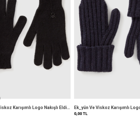
Ej_yün Ve Viskoz Karışımlı Logo Nakışlı Eldiven
0,00
TL