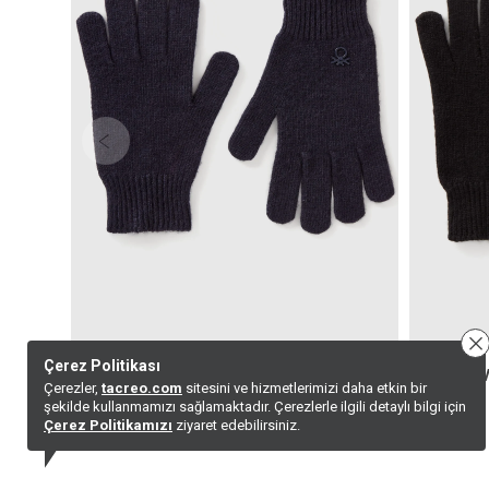
Çerez Politikası
Ej_yün Ve Viskoz Karışımlı Logo Nakışlı Eldiven
Çerezler,
tacreo.com
sitesini ve hizmetlerimizi daha etkin bir
0,00
TL
0,00
TL
şekilde kullanmamızı sağlamaktadır. Çerezlerle ilgili detaylı bilgi için
Çerez Politikamızı
ziyaret edebilirsiniz.