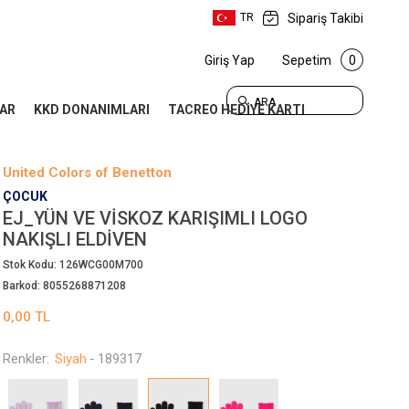
Sipariş Takibi
TR
Giriş Yap
Sepetim
0
ARA
AR
KKD DONANIMLARI
TACREO HEDİYE KARTI
United Colors of Benetton
ÇOCUK
EJ_YÜN VE VISKOZ KARIŞIMLI LOGO
NAKIŞLI ELDIVEN
Stok Kodu:
126WCG00M700
Barkod:
8055268871208
0,00
TL
Renkler:
Siyah
-
189317