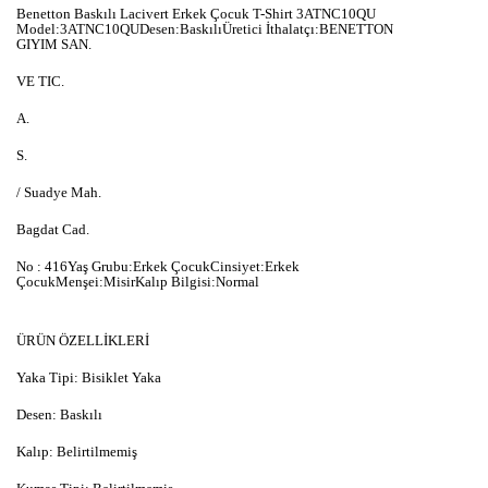
Benetton Baskılı Lacivert Erkek Çocuk T-Shirt 3ATNC10QU
Model:3ATNC10QUDesen:BaskılıÜretici İthalatçı:BENETTON
GIYIM SAN.
VE TIC.
A.
S.
/ Suadye Mah.
Bagdat Cad.
No : 416Yaş Grubu:Erkek ÇocukCinsiyet:Erkek
ÇocukMenşei:MisirKalıp Bilgisi:Normal
ÜRÜN ÖZELLİKLERİ
Yaka Tipi: Bisiklet Yaka
Desen: Baskılı
Kalıp: Belirtilmemiş