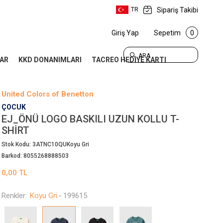
Sipariş Takibi
TR
Giriş Yap
Sepetim
0
ARA
AR
KKD DONANIMLARI
TACREO HEDİYE KARTI
United Colors of Benetton
ÇOCUK
EJ_ÖNÜ LOGO BASKILI UZUN KOLLU T-
SHIRT
Stok Kodu:
3ATNC10QUKoyu Gri
Barkod:
8055268888503
0,00
TL
Renkler:
Koyu Gri
-
199615