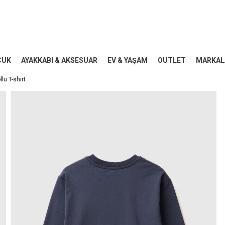
CUK
AYAKKABI & AKSESUAR
EV & YAŞAM
OUTLET
MARKAL
lu T-shirt