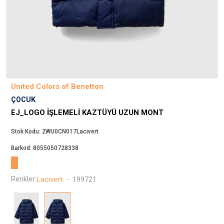
Beppi
JJXX
Puma
Tuğba
Converse
Benetton
United Colors of Benetton
Jack & Jones
ÇOCUK
Gap
EJ_LOGO İŞLEMELI KAZTÜYÜ UZUN MONT
Koton
Stok Kodu:
2WU0CN017Lacivert
Wrangler
Barkod:
8055050728338
Lee
Only
Renkler:
Lacivert
-
199721
Nike
Levi`s
Erke