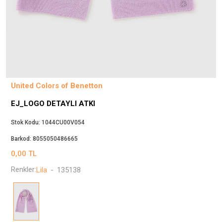
Beppi
JJXX
Puma
Tuğba
Converse
Benetton
United Colors of Benetton
Jack & Jones
EJ_LOGO DETAYLI ATKI
Gap
Koton
Stok Kodu:
1044CU00V054
Wrangler
Barkod:
8055050486665
Lee
0,00
TL
Only
Renkler:
Lila
-
135138
Nike
Levi`s
Erke