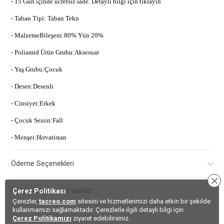
- 15 Gün içinde ücretsiz iade. Detaylı bilgi için tıklayın
- Taban Tipi: Taban Tekn
- MalzemeBileşeni:80% Yün 20%
- Poliamid Ürün Grubu:Aksesuar
- Yaş Grubu:Çocuk
- Desen:Desenli
- Cinsiyet:Erkek
- Çocuk Sezon:Fall
- Menşei:Hırvatistan
Ödeme Seçenekleri
Kargo, Değişim ve iadeler
Çerez Politikası
Çerezler,
tacreo.com
sitesini ve hizmetlerimizi daha etkin bir şekilde
kullanmamızı sağlamaktadır. Çerezlerle ilgili detaylı bilgi için
Çerez Politikamızı
ziyaret edebilirsiniz.