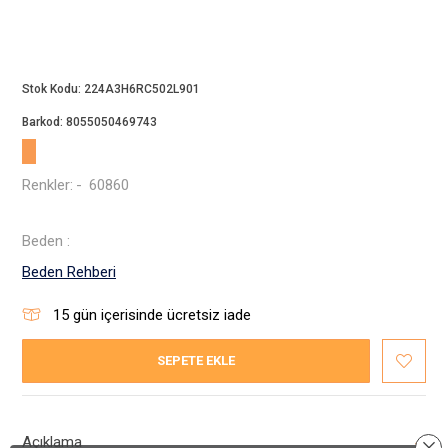
Beppi
JJXX
Puma
Stok Kodu:
224A3H6RC502L901
Tuğba
Converse
Barkod:
8055050469743
Benetton
Jack & Jones
Renkler:
-
60860
Gap
Beden :
Koton
Beden Rehberi
Wrangler
Lee
15
gün içerisinde ücretsiz iade
Only
SEPETE EKLE
Nike
Levi`s
Erke
Açıklama