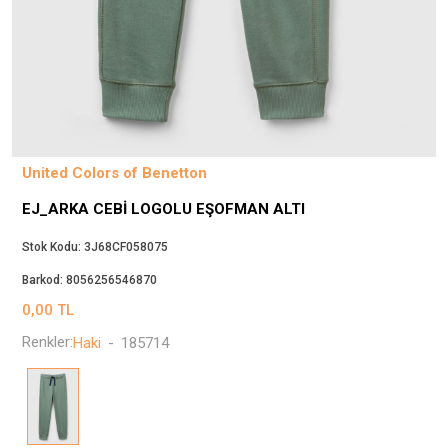
Beppi
JJXX
Puma
Tuğba
Converse
Benetton
United Colors of Benetton
Jack & Jones
EJ_ARKA CEBI LOGOLU EŞOFMAN ALTI
Gap
Koton
Stok Kodu:
3J68CF058075
Wrangler
Barkod:
8056256546870
Lee
0,00
TL
Only
Renkler:
Haki
-
185714
Nike
Levi`s
Erke