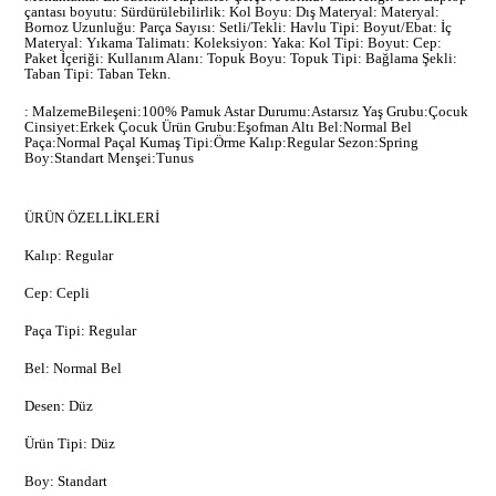
çantası boyutu: Sürdürülebilirlik: Kol Boyu: Dış Materyal: Materyal:
Bornoz Uzunluğu: Parça Sayısı: Setli/Tekli: Havlu Tipi: Boyut/Ebat: İç
Materyal: Yıkama Talimatı: Koleksiyon: Yaka: Kol Tipi: Boyut: Cep:
Paket İçeriği: Kullanım Alanı: Topuk Boyu: Topuk Tipi: Bağlama Şekli:
Taban Tipi: Taban Tekn.
: MalzemeBileşeni:100% Pamuk Astar Durumu:Astarsız Yaş Grubu:Çocuk
Cinsiyet:Erkek Çocuk Ürün Grubu:Eşofman Altı Bel:Normal Bel
Paça:Normal Paçal Kumaş Tipi:Örme Kalıp:Regular Sezon:Spring
Boy:Standart Menşei:Tunus
ÜRÜN ÖZELLİKLERİ
Kalıp: Regular
Cep: Cepli
Paça Tipi: Regular
Bel: Normal Bel
Desen: Düz
Ürün Tipi: Düz
Boy: Standart