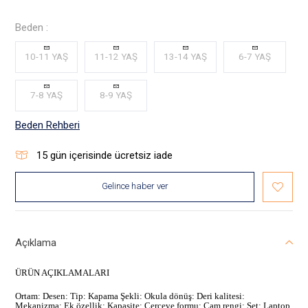
Beden :
10-11 YAŞ
11-12 YAŞ
13-14 YAŞ
6-7 YAŞ
7-8 YAŞ
8-9 YAŞ
Beden Rehberi
15
gün içerisinde ücretsiz iade
Gelince haber ver
Açıklama
ÜRÜN AÇIKLAMALARI
Ortam: Desen: Tip: Kapama Şekli: Okula dönüş: Deri kalitesi:
Mekanizma: Ek özellik: Kapasite: Çerçeve formu: Cam rengi: Set: Laptop