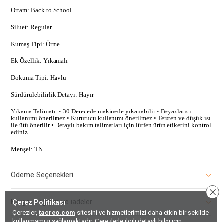
Ortam: Back to School
Siluet: Regular
Kumaş Tipi: Örme
Ek Özellik: Yıkamalı
Dokuma Tipi: Havlu
Sürdürülebilirlik Detayı: Hayır
Yıkama Talimatı: • 30 Derecede makinede yıkanabilir • Beyazlatıcı
kullanımı önerilmez • Kurutucu kullanımı önerilmez • Tersten ve düşük ısı
ile ütü önerilir • Detaylı bakım talimatları için lütfen ürün etiketini kontrol
ediniz.
Menşei: TN
Ödeme Seçenekleri
Kargo, Değişim ve iadeler
Çerez Politikası
Çerezler,
tacreo.com
sitesini ve hizmetlerimizi daha etkin bir şekilde
kullanmamızı sağlamaktadır. Çerezlerle ilgili detaylı bilgi için