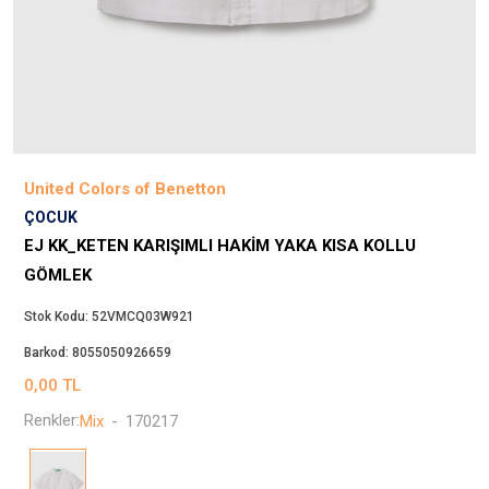
Beppi
JJXX
Puma
Tuğba
Converse
Benetton
United Colors of Benetton
Jack & Jones
ÇOCUK
Gap
EJ KK_KETEN KARIŞIMLI HAKIM YAKA KISA KOLLU
Koton
GÖMLEK
Wrangler
Stok Kodu:
52VMCQ03W921
Lee
Barkod:
8055050926659
Only
0,00
TL
Nike
Renkler:
Mix
-
170217
Levi`s
Erke