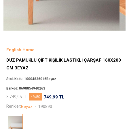
Beppi
JJXX
Puma
Tuğba
Converse
Benetton
English Home
Jack & Jones
DÜZ PAMUKLU ÇIFT KIŞILIK LASTIKLI ÇARŞAF 160X200
Gap
CM BEYAZ
Koton
Wrangler
Stok Kodu:
10004836016Beyaz
Lee
Barkod:
8698854940263
Only
3.749,95
TL
- %80
749,99
TL
Nike
Renkler:
Beyaz
-
190890
Levi`s
Erke