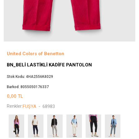
Beppi
JJXX
Puma
Tuğba
Converse
Benetton
United Colors of Benetton
Jack & Jones
BN_BELI LASTIKLI KADIFE PANTOLON
Gap
Koton
Stok Kodu:
4HA2556K4029
Wrangler
Barkod:
8055050176337
Lee
0,00
TL
Only
Renkler:
FUŞYA
-
68983
Nike
Levi`s
Erke