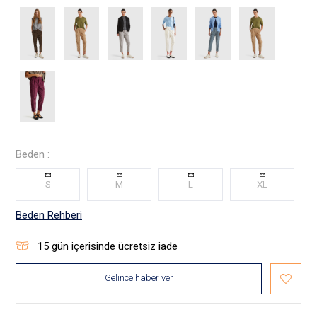
Beden :
S
M
L
XL
Beden Rehberi
15
gün içerisinde ücretsiz iade
Gelince haber ver