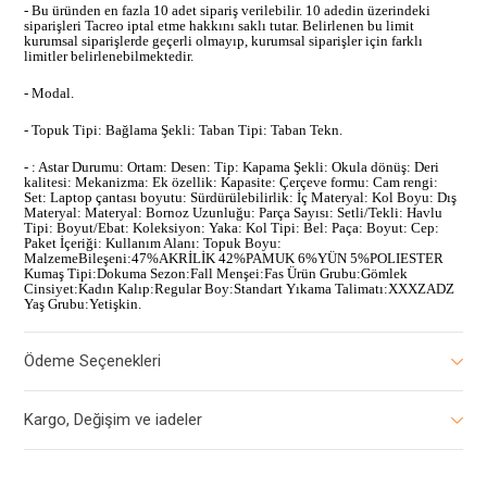
- Bu üründen en fazla 10 adet sipariş verilebilir. 10 adedin üzerindeki
siparişleri Tacreo iptal etme hakkını saklı tutar. Belirlenen bu limit
kurumsal siparişlerde geçerli olmayıp, kurumsal siparişler için farklı
limitler belirlenebilmektedir.
- Modal.
- Topuk Tipi: Bağlama Şekli: Taban Tipi: Taban Tekn.
- : Astar Durumu: Ortam: Desen: Tip: Kapama Şekli: Okula dönüş: Deri
kalitesi: Mekanizma: Ek özellik: Kapasite: Çerçeve formu: Cam rengi:
Set: Laptop çantası boyutu: Sürdürülebilirlik: İç Materyal: Kol Boyu: Dış
Materyal: Materyal: Bornoz Uzunluğu: Parça Sayısı: Setli/Tekli: Havlu
Tipi: Boyut/Ebat: Koleksiyon: Yaka: Kol Tipi: Bel: Paça: Boyut: Cep:
Paket İçeriği: Kullanım Alanı: Topuk Boyu:
MalzemeBileşeni:47%AKRİLİK 42%PAMUK 6%YÜN 5%POLIESTER
Kumaş Tipi:Dokuma Sezon:Fall Menşei:Fas Ürün Grubu:Gömlek
Cinsiyet:Kadın Kalıp:Regular Boy:Standart Yıkama Talimatı:XXXZADZ
Yaş Grubu:Yetişkin.
Ödeme Seçenekleri
Kargo, Değişim ve iadeler