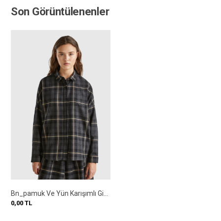
Son Görüntülenenler
Bn_pamuk Ve Yün Karışımlı Gizli Düğmeli Sivri Yaka Gömlek
0,00
TL