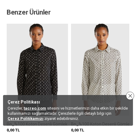
Benzer Ürünler
Çerez Politikası
Çerezler,
tacreo.com
sitesini ve hizmetlerimizi daha etkin bir şekilde
kullanmamızı sağlamaktadır. Çerezlerle ilgili detaylı bilgi için
Çerez Politikamızı
ziyaret edebilirsiniz.
Bn_%100 Koton Desenli Gömlek
Bn_%100 Koton Desenli Gömlek
0,00
TL
0,00
TL