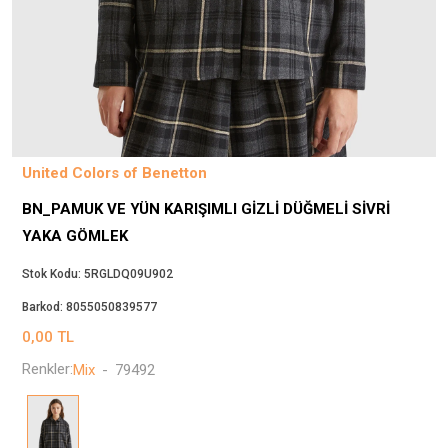
Beppi
JJXX
Puma
Tuğba
Converse
Benetton
United Colors of Benetton
Jack & Jones
BN_PAMUK VE YÜN KARIŞIMLI GIZLI DÜĞMELI SIVRI
Gap
YAKA GÖMLEK
Koton
Wrangler
Stok Kodu:
5RGLDQ09U902
Lee
Barkod:
8055050839577
Only
0,00
TL
Nike
Renkler:
Mix
-
79492
Levi`s
Erke