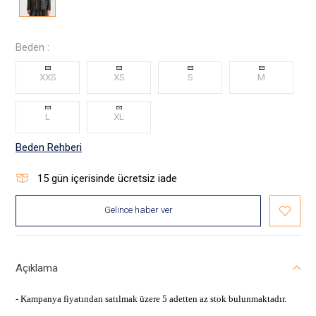
Beden :
XXS
XS
S
M
L
XL
Beden Rehberi
15
gün içerisinde ücretsiz iade
Gelince haber ver
Açıklama
- Kampanya fiyatından satılmak üzere 5 adetten az stok bulunmaktadır.