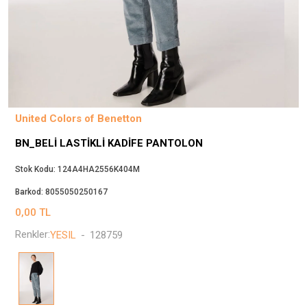
Beppi
JJXX
Puma
Tuğba
Converse
Benetton
United Colors of Benetton
Jack & Jones
BN_BELI LASTIKLI KADIFE PANTOLON
Gap
Koton
Stok Kodu:
124A4HA2556K404M
Wrangler
Barkod:
8055050250167
Lee
0,00
TL
Only
Renkler:
YESIL
-
128759
Nike
Levi`s
Erke