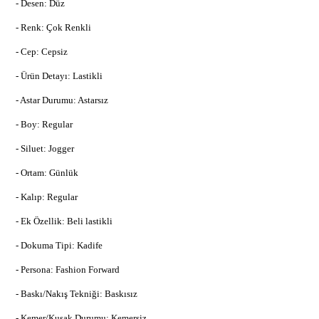
- Desen: Düz
- Renk: Çok Renkli
- Cep: Cepsiz
- Ürün Detayı: Lastikli
- Astar Durumu: Astarsız
- Boy: Regular
- Siluet: Jogger
- Ortam: Günlük
- Kalıp: Regular
- Ek Özellik: Beli lastikli
- Dokuma Tipi: Kadife
- Persona: Fashion Forward
- Baskı/Nakış Tekniği: Baskısız
- Kemer/Kuşak Durumu: Kemersiz