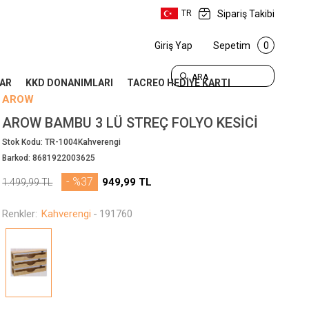
Sipariş Takibi
TR
Giriş Yap
Sepetim
0
ARA
AR
KKD DONANIMLARI
TACREO HEDİYE KARTI
AROW
AROW BAMBU 3 LÜ STREÇ FOLYO KESICI
Stok Kodu:
TR-1004Kahverengi
Barkod:
8681922003625
- %37
949,99
TL
1.499,99
TL
Renkler:
Kahverengi
-
191760