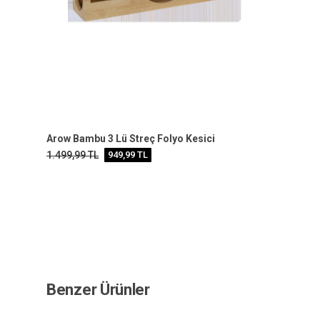
Arow Bambu 3 Lü Streç Folyo Kesici
1.499,99
TL
949,99
TL
Benzer Ürünler